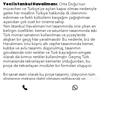
Yeni İstanbul Havalimanı
, Orta Doğu'nun
mücevheri ve Türkiye'ye açılan kapısı olması nedeniyle
gelen her misafirin Türkiye hakkında ilk izlenimini
edinmesi ve farklı kültürlerin kavşağını çağrıştırması
açısından çok özel bir öneme sahip.
Yeni İstanbul Havalimanı'nın tasarımında öne çıkan en
belirgin özellikler; kemer ve sütunların tasarımında eski
Türk mimari sanatının kullanılması ve yüzeylerde
akışkan bir geçiş hissi yaratmasıdır. Bu nedenle, biz de
Havalimanı önü köprü altı cephe tasarımında kemer,
kubbe ve avlu tasarımı düşünülmüş, tasarımın
gövdesinde nötr renkler ve Türk bayrağının simgesi
olarak da kırmızı renkler kullanılmıştır. Geçmiş Türk
mimarisinde tekrarlayan kemerler olduğundan, bu
proje de tekrarlayan modüler bir formdan oluşuyor.
Bir sanat eseri olarak bu proje tasarımı, izleyicinin tüm
algılarının mekana dahil olmasını sağlayacak ve
benzeri bir örneği hiç olmayan bu mekanın altındaki
yolcular için değişik bir duygu yaratacaktır. Bu tasarım,
havalimanı boşluğunun akışkanlık ve hareket
duygusunu eski Türk mimarisiyle iyi bir şekilde
birleştiriyor ve rüzgarla ışık, renk, hacim ve ses ile
oynayarak (eğer bu pandantifleri hareket ettirmek
mümkünse), bir türdoğal senfoni orkestrası hissi
yaratacaktır.
Yarışmalar - Geri Dön