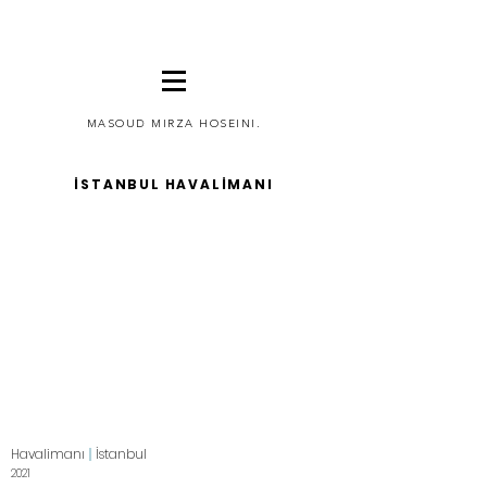
MASOUD MIRZA HOSEINI.
İSTANBUL HAVALİMANI
Havalimanı
|
İstanbul
2021