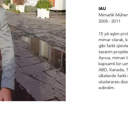
IAU
Mimarlık Mühend
2008 - 2011
15 yılı aşkın p
mimar olarak, k
gibi farklı işle
tasarım projeler
Ayrıca, mimari 
kapsamlı bir uz
ABD, Kanada, Tür
ülkelerde farklı 
uluslararası dü
edindim.