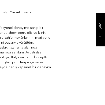
isliği Yüksek Lisans
İLETİŞİM
rofesyonel deneyime sahip bir
onut, showroom, ofis ve klinik
vlere sahip mekânların mimari ve iç
ini başarıyla yürüttüm.
taslak hazırlama alanında
manlığa sahibim. Avustralya,
kiye, İtalya ve İran gibi çeşitli
müşteri profilleriyle çalışarak
zeyde geniş kapsamlı bir deneyim